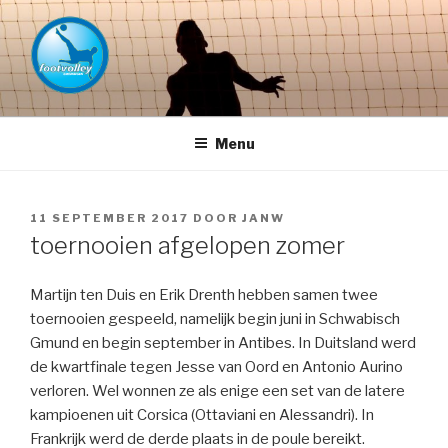
Naar
de
inhoud
springen
FOOTVOLLEY GRONINGEN –
THE HOME OF PETACCHI'S
Menu
GEPLAATST
11 SEPTEMBER 2017
DOOR
JANW
OP
toernooien afgelopen zomer
Martijn ten Duis en Erik Drenth hebben samen twee
toernooien gespeeld, namelijk begin juni in Schwabisch
Gmund en begin september in Antibes. In Duitsland werd
de kwartfinale tegen Jesse van Oord en Antonio Aurino
verloren. Wel wonnen ze als enige een set van de latere
kampioenen uit Corsica (Ottaviani en Alessandri). In
Frankrijk werd de derde plaats in de poule bereikt.