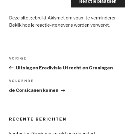
Deze site gebruikt Akismet om spam te verminderen.
Bekijk hoe je reactie-gegevens worden verwerkt
.
Bericht
Vorig
VORIGE
navigatie
bericht
Uitslagen Eredivisie Utrecht en Groningen
Volgend
VOLGENDE
bericht
de Corsicanen komen
RECENTE BERICHTEN
Footvolley Groningen maakt een doorstart