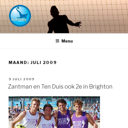
Naar
de
inhoud
springen
FOOTVOLLEY GRONINGEN –
THE HOME OF PETACCHI'S
Menu
MAAND:
JULI 2009
GEPLAATST
9 JULI 2009
OP
Zantman en Ten Duis ook 2e in Brighton