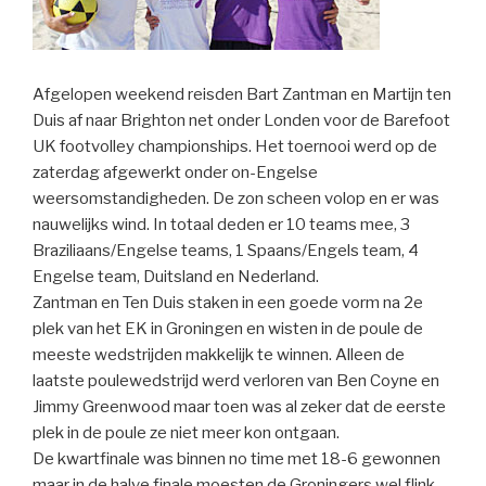
Afgelopen weekend reisden Bart Zantman en Martijn ten
Duis af naar Brighton net onder Londen voor de Barefoot
UK footvolley championships. Het toernooi werd op de
zaterdag afgewerkt onder on-Engelse
weersomstandigheden. De zon scheen volop en er was
nauwelijks wind. In totaal deden er 10 teams mee, 3
Braziliaans/Engelse teams, 1 Spaans/Engels team, 4
Engelse team, Duitsland en Nederland.
Zantman en Ten Duis staken in een goede vorm na 2e
plek van het EK in Groningen en wisten in de poule de
meeste wedstrijden makkelijk te winnen. Alleen de
laatste poulewedstrijd werd verloren van Ben Coyne en
Jimmy Greenwood maar toen was al zeker dat de eerste
plek in de poule ze niet meer kon ontgaan.
De kwartfinale was binnen no time met 18-6 gewonnen
maar in de halve finale moesten de Groningers wel flink