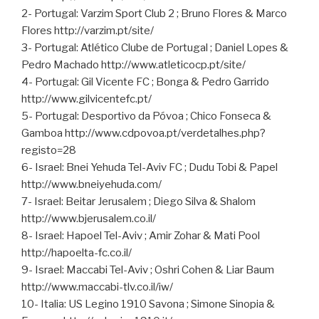
2- Portugal: Varzim Sport Club 2 ; Bruno Flores & Marco
Flores http://varzim.pt/site/
3- Portugal: Atlético Clube de Portugal ; Daniel Lopes &
Pedro Machado http://www.atleticocp.pt/site/
4- Portugal: Gil Vicente FC ; Bonga & Pedro Garrido
http://www.gilvicentefc.pt/
5- Portugal: Desportivo da Póvoa ; Chico Fonseca &
Gamboa http://www.cdpovoa.pt/verdetalhes.php?
registo=28
6- Israel: Bnei Yehuda Tel-Aviv FC ; Dudu Tobi & Papel
http://www.bneiyehuda.com/
7- Israel: Beitar Jerusalem ; Diego Silva & Shalom
http://www.bjerusalem.co.il/
8- Israel: Hapoel Tel-Aviv ; Amir Zohar & Mati Pool
http://hapoelta-fc.co.il/
9- Israel: Maccabi Tel-Aviv ; Oshri Cohen & Liar Baum
http://www.maccabi-tlv.co.il/iw/
10- Italia: US Legino 1910 Savona ; Simone Sinopia &