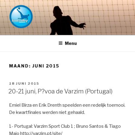
Naar
de
inhoud
springen
FOOTVOLLEY GRONINGEN –
THE HOME OF PETACCHI'S
Menu
MAAND:
JUNI 2015
GEPLAATST
18 JUNI 2015
OP
20-21 juni, P?voa de Varzim (Portugal)
Emiel Birza en Erik Drenth speelden een redelijk toernooi.
De kwartfinales werden niet gehaald.
1- Portugal: Varzim Sport Club 1 ; Bruno Santos & Tiago
Maio http://varzim.pt/site/