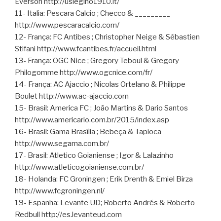
Everson http://uslegino1910.it/
11- Italia: Pescara Calcio ; Checco & _________
http://www.pescaracalcio.com/
12- França: FC Antibes ; Christopher Neige & Sébastien
Stifani http://www.fcantibes.fr/accueil.html
13- França: OGC Nice ; Gregory Teboul & Gregory
Philogomme http://www.ogcnice.com/fr/
14- França: AC Ajaccio ; Nicolas Ortelano & Philippe
Boulet http://www.ac-ajaccio.com
15- Brasil: America FC ; João Martins & Dario Santos
http://www.americario.com.br/2015/index.asp
16- Brasil: Gama Brasília ; Bebeça & Tapioca
http://www.segama.com.br/
17- Brasil: Atletico Goianiense ; Igor & Lalazinho
http://www.atleticogoianiense.com.br/
18- Holanda: FC Groningen ; Erik Drenth & Emiel Birza
http://www.fcgroningen.nl/
19- Espanha: Levante UD; Roberto Andrés & Roberto
Redbull http://es.levanteud.com