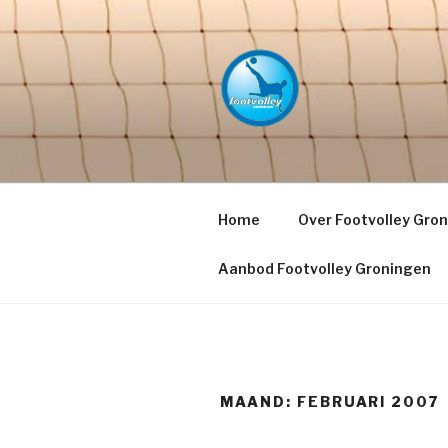
Naar
de
inhoud
springen
FOOTVOLL
PETACCHI'
Home
Over Footvolley Gro
Aanbod Footvolley Groningen
MAAND:
FEBRUARI 2007