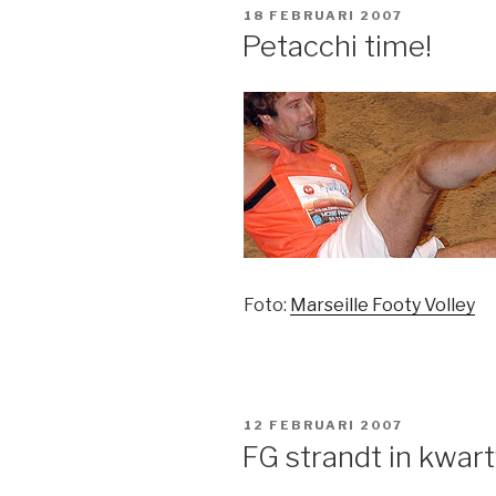
GEPLAATST
18 FEBRUARI 2007
OP
Petacchi time!
Foto:
Marseille Footy Volley
GEPLAATST
12 FEBRUARI 2007
OP
FG strandt in kwart