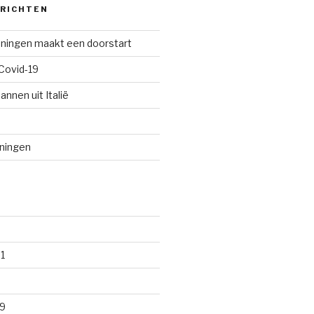
ERICHTEN
oningen maakt een doorstart
Covid-19
annen uit Italië
oningen
1
9