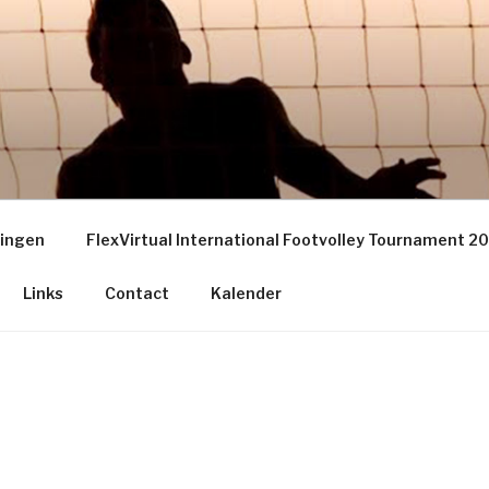
EY GRONINGEN – THE
S
ningen
FlexVirtual International Footvolley Tournament 2
Links
Contact
Kalender