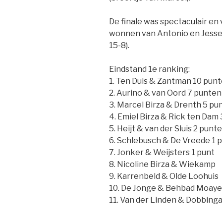
De finale was spectaculair en
wonnen van Antonio en Jesse 
15-8).
Eindstand 1e ranking:
1. Ten Duis & Zantman 10 pun
2. Aurino & van Oord 7 punten
3. Marcel Birza & Drenth 5 pu
4. Emiel Birza & Rick ten Dam
5. Heijt & van der Sluis 2 punt
6. Schlebusch & De Vreede 1 
7. Jonker & Weijsters 1 punt
8. Nicoline Birza & Wiekamp
9. Karrenbeld & Olde Loohuis
10. De Jonge & Behbad Moaye
11. Van der Linden & Dobbing