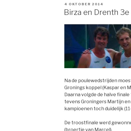
GEPLAATST
4 OKTOBER 2014
OP
Birza en Drenth 3e
Na de poulewedstrijden moes
Gronings koppel (Kaspar en Ma
Daarna volgde de halve final
tevens Groningers Martijn en
kampioenen toch duidelijk (11-
De troostfinale werd gewonne
(broertje van Marcel).