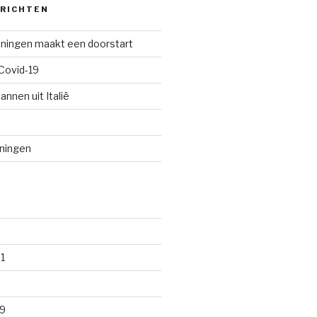
ERICHTEN
oningen maakt een doorstart
Covid-19
annen uit Italië
oningen
1
9