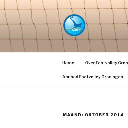
Naar
de
inhoud
springen
FOOTVOLL
PETACCHI'
Home
Over Footvolley Gro
Aanbod Footvolley Groningen
MAAND:
OKTOBER 2014