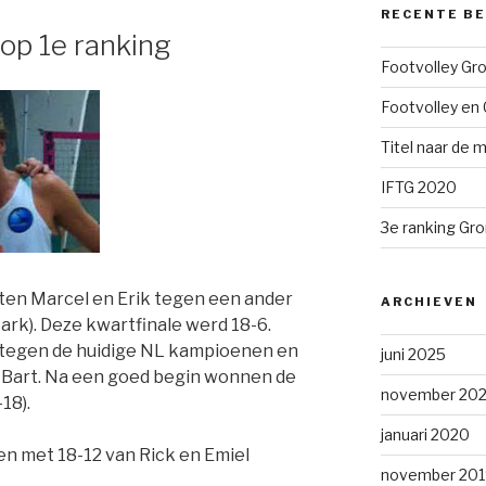
RECENTE B
 op 1e ranking
Footvolley Gr
Footvolley en 
Titel naar de m
IFTG 2020
3e ranking Gr
ten Marcel en Erik tegen een ander
ARCHIEVEN
rk). Deze kwartfinale werd 18-6.
e tegen de huidige NL kampioenen en
juni 2025
 Bart. Na een goed begin wonnen de
november 202
18).
januari 2020
n met 18-12 van Rick en Emiel
november 201