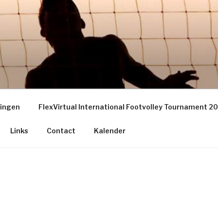
EY GRONINGEN – THE
S
ningen
FlexVirtual International Footvolley Tournament 2
Links
Contact
Kalender