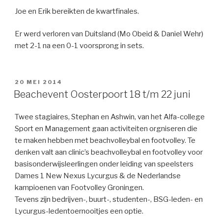
Joe en Erik bereikten de kwartfinales.
Er werd verloren van Duitsland (Mo Obeid & Daniel Wehr)
met 2-1 na een 0-1 voorsprong in sets.
GEPLAATST
20 MEI 2014
OP
Beachevent Oosterpoort 18 t/m 22 juni
Twee stagiaires, Stephan en Ashwin, van het Alfa-college
Sport en Management gaan activiteiten orgniseren die
te maken hebben met beachvolleybal en footvolley. Te
denken valt aan clinic’s beachvolleybal en footvolley voor
basisonderwijsleerlingen onder leiding van speelsters
Dames 1 New Nexus Lycurgus & de Nederlandse
kampioenen van Footvolley Groningen.
Tevens zijn bedrijven-, buurt-, studenten-, BSG-leden- en
Lycurgus-ledentoernooitjes een optie.