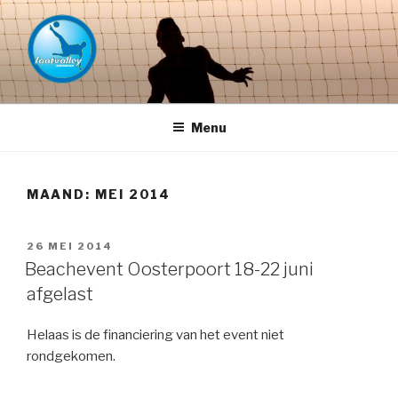
Naar
de
inhoud
springen
FOOTVOLLEY GRONINGEN –
THE HOME OF PETACCHI'S
Menu
MAAND:
MEI 2014
GEPLAATST
26 MEI 2014
OP
Beachevent Oosterpoort 18-22 juni
afgelast
Helaas is de financiering van het event niet
rondgekomen.