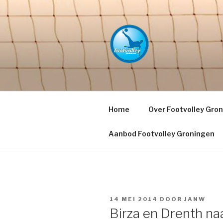
Naar
de
inhoud
springen
FOOTVOLL
PETACCHI'
Home
Over Footvolley Gro
Aanbod Footvolley Groningen
GEPLAATST
14 MEI 2014
DOOR
JANW
OP
Birza en Drenth naa