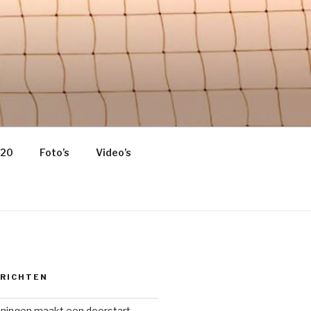
 HOME OF
020
Foto’s
Video’s
ERICHTEN
oningen maakt een doorstart