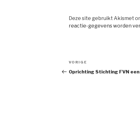
Deze site gebruikt Akismet 
reactie-gegevens worden ve
Bericht
Vorig
VORIGE
navigatie
bericht
Oprichting Stichting FVN een 