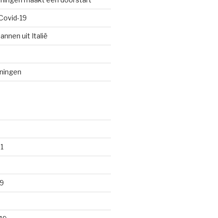
Covid-19
annen uit Italië
oningen
1
9