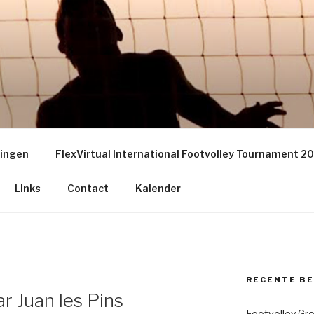
EY GRONINGEN – THE
S
ningen
FlexVirtual International Footvolley Tournament 2
Links
Contact
Kalender
RECENTE B
r Juan les Pins
Footvolley Gr