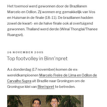
Het toernooi werd gewonnen door de Brazilianen
Marcelo en Odilon. Zij wonnen erg gemakkelijk van Vos
en Huisman in de finale (18-11). De brazilianen hadden
zowel de kwart- en de halve finale ook al overtuigend
gewonnen. Thailand werd derde (Winai Thonglai/Thanee
Ruangsri).
GEPLAATST
16 NOVEMBER 2005
OP
Top footvolley in Binn'npret
A.s donderdag (17 november) komen de ex-
wereldkampioenen
Marcelo Freire de Lima en Odilon de
Carvalho Supra
uit Brazilie naar Groningen om de
Groningse klei van
Binn’npret
te betreden.