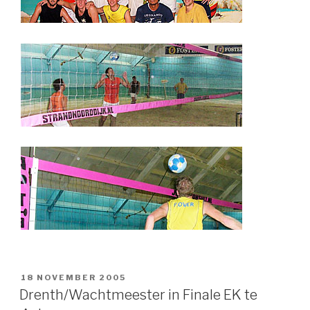
GEPLAATST
18 NOVEMBER 2005
OP
Drenth/Wachtmeester in Finale EK te