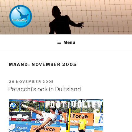
Naar
de
inhoud
springen
FOOTVOLLEY GRONINGEN –
THE HOME OF PETACCHI'S
Menu
MAAND:
NOVEMBER 2005
GEPLAATST
26 NOVEMBER 2005
OP
Petacchi's ook in Duitsland