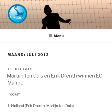
Naar
de
inhoud
springen
FOOTVOLLEY GRONINGEN –
THE HOME OF PETACCHI'S
Menu
MAAND:
JULI 2012
GEPLAATST
21 JULI 2012
OP
Martijn ten Duis en Erik Drenth winnen EC
Malmo
Podium:
1. Holland (Erik Drenth, Martijn ten Duis)