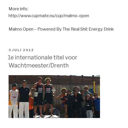
More info:
http://www.cupmate.nu/cup/malmo-open
Malmo Open – Powered By The Real Shit Energy Drink
GEPLAATST
3 JULI 2012
OP
1e internationale titel voor
Wachtmeester/Drenth