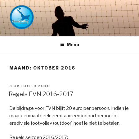
Naar
de
inhoud
springen
FOOTVOLLEY GRONINGEN –
THE HOME OF PETACCHI'S
Menu
MAAND:
OKTOBER 2016
GEPLAATST
3 OKTOBER 2016
OP
Regels FVN 2016-2017
De bijdrage voor FVN blijft 20 euro per persoon. Indien je
maar eenmaal deelneemt aan een indoortoernooi of
eredivisie footvolley (outdoor) hoef je niet te betalen.
Regels seizoen 2016/2017: