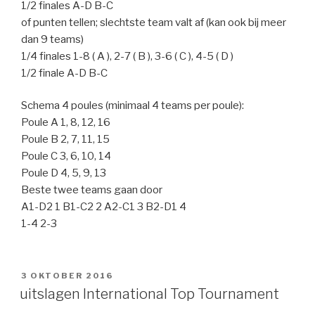
1/2 finales A-D B-C
of punten tellen; slechtste team valt af (kan ook bij meer
dan 9 teams)
1/4 finales 1-8 ( A ), 2-7 ( B ), 3-6 ( C ), 4-5 ( D )
1/2 finale A-D B-C
Schema 4 poules (minimaal 4 teams per poule):
Poule A 1, 8, 12, 16
Poule B 2, 7, 11, 15
Poule C 3, 6, 10, 14
Poule D 4, 5, 9, 13
Beste twee teams gaan door
A1-D2 1 B1-C2 2 A2-C1 3 B2-D1 4
1-4 2-3
GEPLAATST
3 OKTOBER 2016
OP
uitslagen International Top Tournament