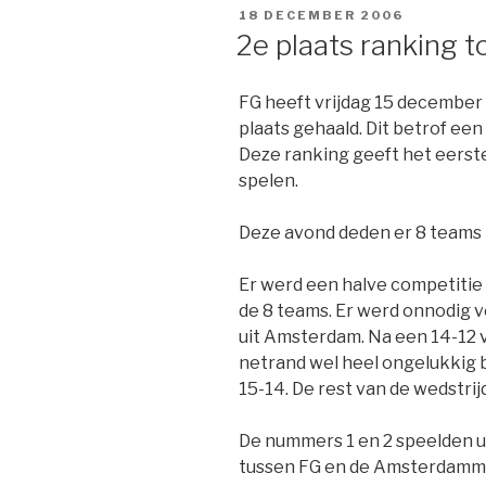
GEPLAATST
18 DECEMBER 2006
OP
2e plaats ranking t
FG heeft vrijdag 15 december
plaats gehaald. Dit betrof een
Deze ranking geeft het eerst
spelen.
Deze avond deden er 8 teams m
Er werd een halve competitie 
de 8 teams. Er werd onnodig v
uit Amsterdam. Na een 14-12 v
netrand wel heel ongelukkig bi
15-14. De rest van de wedstr
De nummers 1 en 2 speelden ui
tussen FG en de Amsterdammer