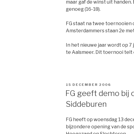
maar gaf de winst uit handen.
genoeg (16-18).
FG staat na twee toernooien o
Amsterdammers staan 2e met
In het nieuwe jaar wordt op 7
te Aalsmeer. Dit toernooi tel
GEPLAATST
15 DECEMBER 2006
OP
FG geeft demo bij 
Siddeburen
FG heeft op woensdag 13 de
bijzondere opening van de spor
Hoogezand en Slochteren.