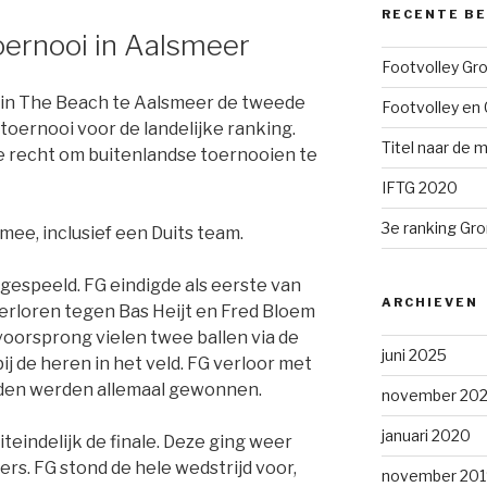
RECENTE B
oernooi in Aalsmeer
Footvolley Gr
 in The Beach te Aalsmeer de tweede
Footvolley en 
 toernooi voor de landelijke ranking.
Titel naar de m
e recht om buitenlandse toernooien te
IFTG 2020
3e ranking Gr
ee, inclusief een Duits team.
gespeeld. FG eindigde als eerste van
ARCHIEVEN
erloren tegen Bas Heijt en Fred Bloem
oorsprong vielen twee ballen via de
juni 2025
j de heren in het veld. FG verloor met
ijden werden allemaal gewonnen.
november 202
januari 2020
teindelijk de finale. Deze ging weer
s. FG stond de hele wedstrijd voor,
november 201