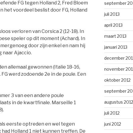
efende FG tegen Holland 2, Fred Bloem
september 20
in het voordeel beslist door FG, Holland
juli 2013
april 2013
oos verloren van Corsica 2 (12-18). In
maart 2013
pese speler op dit moment (Achard). In
ammergenoeg door zijn enkel en nam hij
januari 2013
g naar Ajaccio.
december 201
en allemaal gewonnen (Italie 18-16,
november 201
 FG werd zodoende 2e in de poule. Een
oktober 2012
september 20
mer 3 van een andere poule
augustus 201
ats in de kwartfinale. Marseille 1
).
juli 2012
ls eerste optreden en wel tegen
juni 2012
g had Holland 1 niet kunnen treffen. De