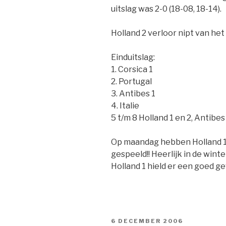
uitslag was 2-0 (18-08, 18-14).
Holland 2 verloor nipt van het i
Einduitslag:
1. Corsica 1
2. Portugal
3. Antibes 1
4. Italie
5 t/m 8 Holland 1 en 2, Antibes
Op maandag hebben Holland 1 
gespeeld!! Heerlijk in de winter
Holland 1 hield er een goed gev
GEPLAATST
6 DECEMBER 2006