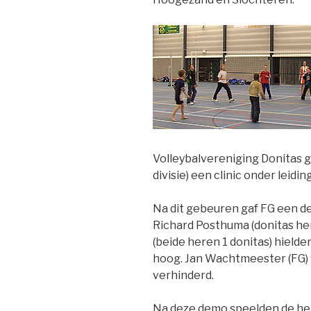
Volleybalvereniging Donitas 
divisie) een clinic onder leidi
Na dit gebeuren gaf FG een de
Richard Posthuma (donitas here
(beide heren 1 donitas) hielde
hoog. Jan Wachtmeester (FG)
verhinderd.
Na deze demo speelden de her