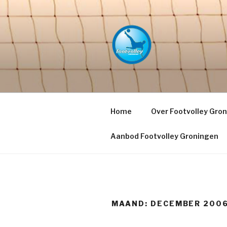
Naar
de
inhoud
springen
FOOTVOLL
PETACCHI'
Home
Over Footvolley Gro
Aanbod Footvolley Groningen
MAAND:
DECEMBER 200