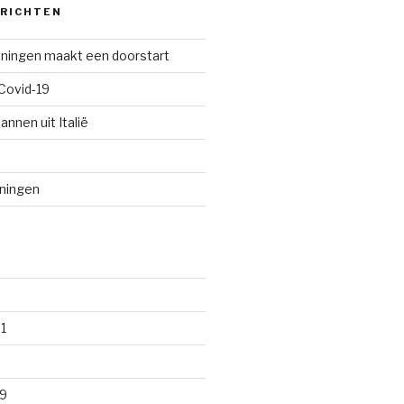
ERICHTEN
oningen maakt een doorstart
Covid-19
annen uit Italië
oningen
1
9