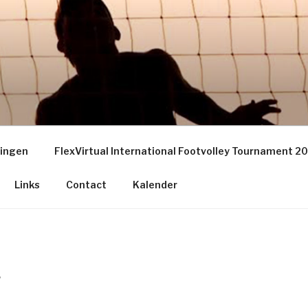
EY GRONINGEN – THE
S
ningen
FlexVirtual International Footvolley Tournament 2
Links
Contact
Kalender
6