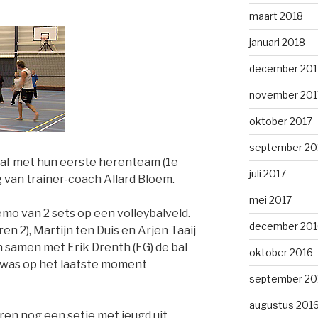
maart 2018
januari 2018
december 201
november 201
oktober 2017
september 20
gaf met hun eerste herenteam (1e
juli 2017
ng van trainer-coach Allard Bloem.
mei 2017
mo van 2 sets op een volleybalveld.
december 201
n 2), Martijn ten Duis en Arjen Taaij
n samen met Erik Drenth (FG) de bal
oktober 2016
 was op het laatste moment
september 20
augustus 201
en nog een setje met jeugd uit