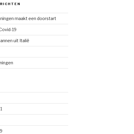
ERICHTEN
oningen maakt een doorstart
Covid-19
annen uit Italië
oningen
1
9