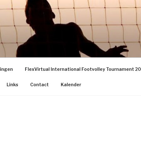
EY GRONINGEN – THE
S
ningen
FlexVirtual International Footvolley Tournament 2
Links
Contact
Kalender