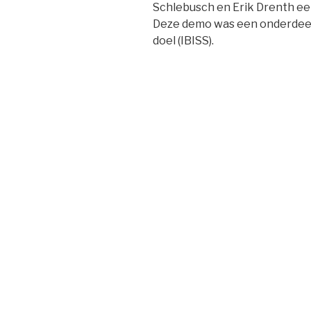
Schlebusch en Erik Drenth e
Deze demo was een onderdeel
doel (IBISS).