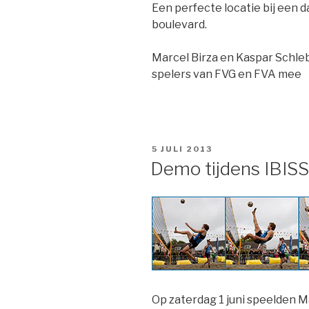
Een perfecte locatie bij een 
boulevard.
Marcel Birza en Kaspar Schle
spelers van FVG en FVA mee
GEPLAATST
5 JULI 2013
OP
Demo tijdens IBIS
Op zaterdag 1 juni speelden M