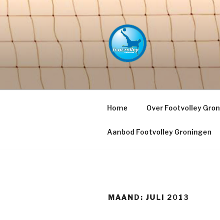
Naar
de
inhoud
springen
FOOTVOLL
PETACCHI'
Home
Over Footvolley Gro
Aanbod Footvolley Groningen
MAAND:
JULI 2013