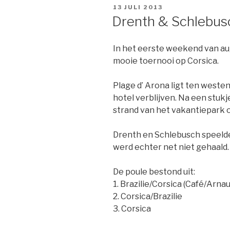
GEPLAATST
13 JULI 2013
OP
Drenth & Schlebusc
In het eerste weekend van au
mooie toernooi op Corsica.
Plage d’ Arona ligt ten westen
hotel verblijven. Na een stu
strand van het vakantiepark 
Drenth en Schlebusch speelde
werd echter net niet gehaald.
De poule bestond uit:
1. Brazilie/Corsica (Café/Arnau
2. Corsica/Brazilie
3. Corsica