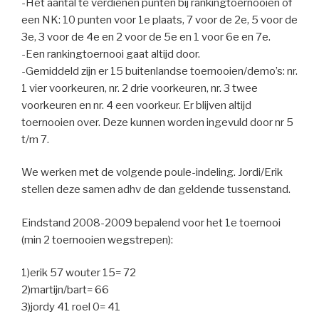
-Het aantal te verdienen punten bij rankingtoernooien of
een NK: 10 punten voor 1e plaats, 7 voor de 2e, 5 voor de
3e, 3 voor de 4e en 2 voor de 5e en 1 voor 6e en 7e.
-Een rankingtoernooi gaat altijd door.
-Gemiddeld zijn er 15 buitenlandse toernooien/demo’s: nr.
1 vier voorkeuren, nr. 2 drie voorkeuren, nr. 3 twee
voorkeuren en nr. 4 een voorkeur. Er blijven altijd
toernooien over. Deze kunnen worden ingevuld door nr 5
t/m 7.
We werken met de volgende poule-indeling. Jordi/Erik
stellen deze samen adhv de dan geldende tussenstand.
Eindstand 2008-2009 bepalend voor het 1e toernooi
(min 2 toernooien wegstrepen):
1)erik 57 wouter 15= 72
2)martijn/bart= 66
3)jordy 41 roel 0= 41