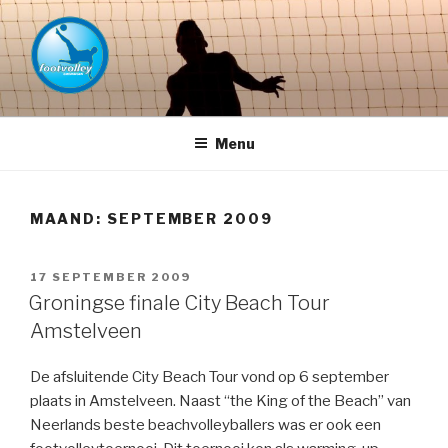
Naar
de
inhoud
springen
FOOTVOLLEY GRONINGEN –
THE HOME OF PETACCHI'S
Menu
MAAND:
SEPTEMBER 2009
GEPLAATST
17 SEPTEMBER 2009
OP
Groningse finale City Beach Tour
Amstelveen
De afsluitende City Beach Tour vond op 6 september
plaats in Amstelveen. Naast “the King of the Beach” van
Neerlands beste beachvolleyballers was er ook een