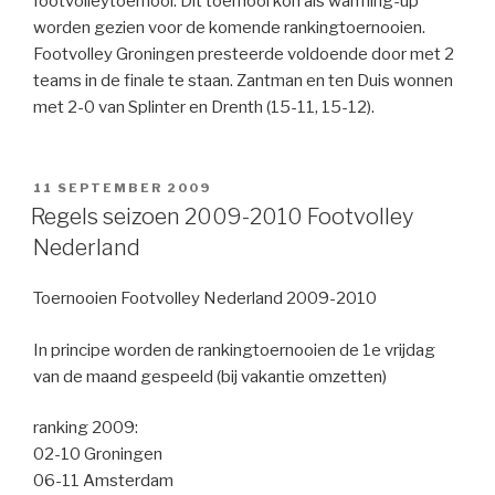
footvolleytoernooi. Dit toernooi kon als warming-up
worden gezien voor de komende rankingtoernooien.
Footvolley Groningen presteerde voldoende door met 2
teams in de finale te staan. Zantman en ten Duis wonnen
met 2-0 van Splinter en Drenth (15-11, 15-12).
GEPLAATST
11 SEPTEMBER 2009
OP
Regels seizoen 2009-2010 Footvolley
Nederland
Toernooien Footvolley Nederland 2009-2010
In principe worden de rankingtoernooien de 1e vrijdag
van de maand gespeeld (bij vakantie omzetten)
ranking 2009:
02-10 Groningen
06-11 Amsterdam