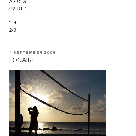
A2-C1 3
B2-D1 4
1-4
2-3
GEPLAATST
4 SEPTEMBER 2009
OP
BONAIRE