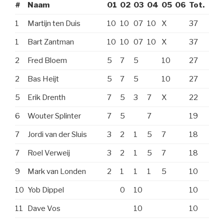
#
Naam
01
02
03
04
05
06
Tot.
1
Martijn ten Duis
10
10
07
10
X
37
1
Bart Zantman
10
10
07
10
X
37
2
Fred Bloem
5
7
5
10
27
2
Bas Heijt
5
7
5
10
27
5
Erik Drenth
7
5
3
7
X
22
6
Wouter Splinter
7
5
7
19
7
Jordi van der Sluis
3
2
1
5
7
18
7
Roel Verweij
3
2
1
5
7
18
9
Mark van Londen
2
1
1
1
5
10
10
Yob Dippel
0
10
10
11
Dave Vos
10
10