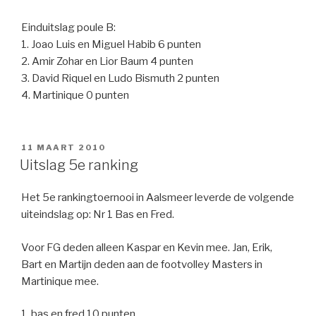
Einduitslag poule B:
1. Joao Luis en Miguel Habib 6 punten
2. Amir Zohar en Lior Baum 4 punten
3. David Riquel en Ludo Bismuth 2 punten
4. Martinique 0 punten
GEPLAATST
11 MAART 2010
OP
Uitslag 5e ranking
Het 5e rankingtoernooi in Aalsmeer leverde de volgende
uiteindslag op: Nr 1 Bas en Fred.
Voor FG deden alleen Kaspar en Kevin mee. Jan, Erik,
Bart en Martijn deden aan de footvolley Masters in
Martinique mee.
1. bas en fred 10 punten