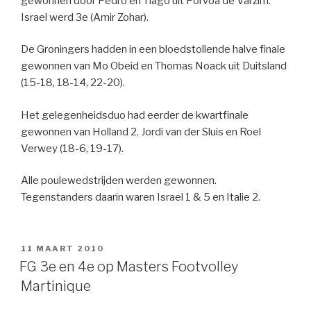
gewonnen door Pedro en Tiago uit Porvoa de Varzim.
Israel werd 3e (Amir Zohar).
De Groningers hadden in een bloedstollende halve finale
gewonnen van Mo Obeid en Thomas Noack uit Duitsland
(15-18, 18-14, 22-20).
Het gelegenheidsduo had eerder de kwartfinale
gewonnen van Holland 2, Jordi van der Sluis en Roel
Verwey (18-6, 19-17).
Alle poulewedstrijden werden gewonnen.
Tegenstanders daarin waren Israel 1 & 5 en Italie 2.
GEPLAATST
11 MAART 2010
OP
FG 3e en 4e op Masters Footvolley
Martinique