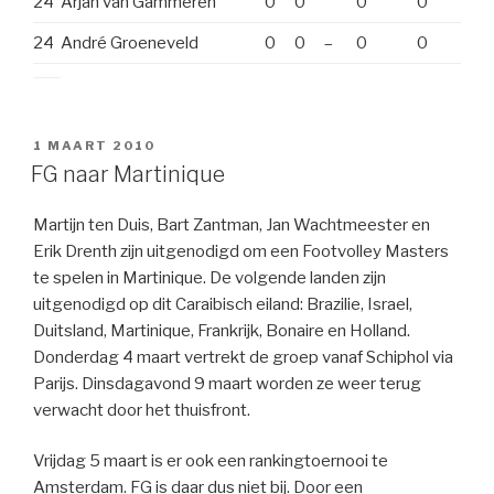
24
Arjan van Gammeren
0
0
0
0
24
André Groeneveld
0
0
–
0
0
GEPLAATST
1 MAART 2010
OP
FG naar Martinique
Martijn ten Duis, Bart Zantman, Jan Wachtmeester en
Erik Drenth zijn uitgenodigd om een Footvolley Masters
te spelen in Martinique. De volgende landen zijn
uitgenodigd op dit Caraibisch eiland: Brazilie, Israel,
Duitsland, Martinique, Frankrijk, Bonaire en Holland.
Donderdag 4 maart vertrekt de groep vanaf Schiphol via
Parijs. Dinsdagavond 9 maart worden ze weer terug
verwacht door het thuisfront.
Vrijdag 5 maart is er ook een rankingtoernooi te
Amsterdam. FG is daar dus niet bij. Door een