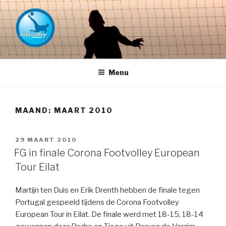
Naar
de
inhoud
springen
FOOTVOLLEY GRONINGEN –
THE HOME OF PETACCHI'S
Menu
MAAND:
MAART 2010
GEPLAATST
29 MAART 2010
OP
FG in finale Corona Footvolley European
Tour Eilat
Martijn ten Duis en Erik Drenth hebben de finale tegen
Portugal gespeeld tijdens de Corona Footvolley
European Tour in Eilat. De finale werd met 18-15, 18-14