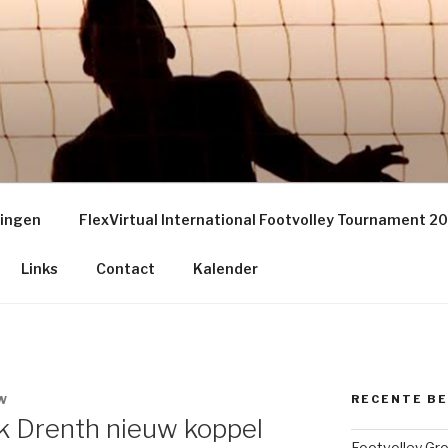
EY GRONINGEN – THE
S
ningen
FlexVirtual International Footvolley Tournament 2
Links
Contact
Kalender
RECENTE B
W
ik Drenth nieuw koppel
Footvolley Gr