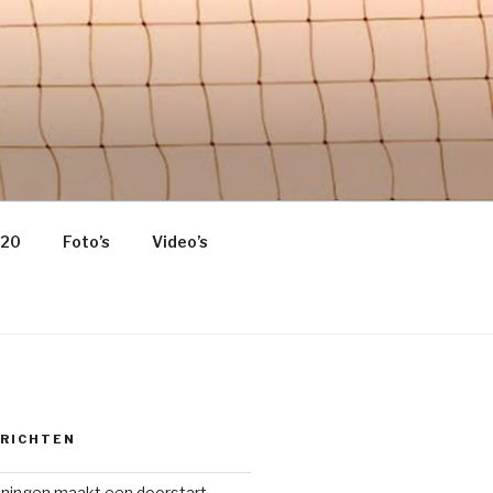
 HOME OF
020
Foto’s
Video’s
ERICHTEN
oningen maakt een doorstart