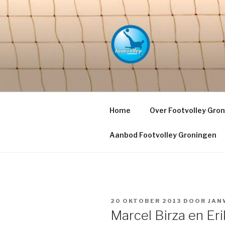
Naar
de
inhoud
springen
FOOTVOLL
PETACCHI'
Home
Over Footvolley Gro
Aanbod Footvolley Groningen
GEPLAATST
20 OKTOBER 2013
DOOR
JAN
OP
Marcel Birza en Er