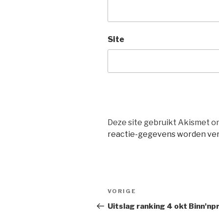
Site
Deze site gebruikt Akismet 
reactie-gegevens worden ve
Bericht
Vorig
VORIGE
navigatie
bericht
Uitslag ranking 4 okt Binn'np