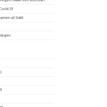
Covid-19
annen uit Italië
oningen
1
9