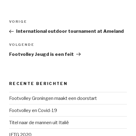
Bericht
Vorig
VORIGE
navigatie
bericht
International outdoor tournament at Ameland
Volgend
VOLGENDE
bericht
Footvolley Jeugd is een feit
RECENTE BERICHTEN
Footvolley Groningen maakt een doorstart
Footvolley en Covid-19
Titel naar de mannen uit Italië
IFTG 2020