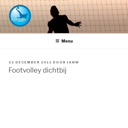
Naar
de
inhoud
springen
FOOTVOLLEY GRONINGEN –
THE HOME OF PETACCHI'S
Menu
GEPLAATST
22 DECEMBER 2011
DOOR
JANW
OP
Footvolley dichtbij