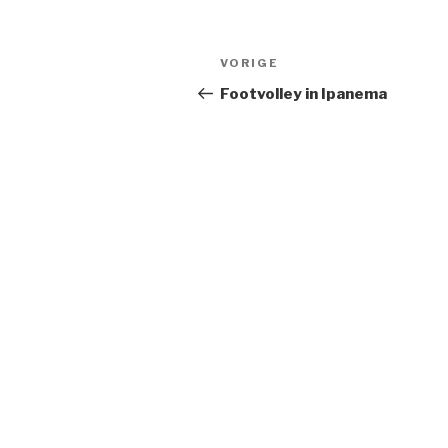
Bericht
Vorig
VORIGE
navigatie
bericht
Footvolley in Ipanema