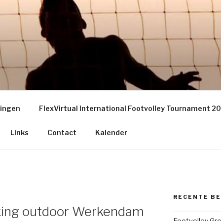
EY GRONINGEN – THE
S
ningen
FlexVirtual International Footvolley Tournament 2
Links
Contact
Kalender
RECENTE B
anking outdoor Werkendam
Footvolley Gr