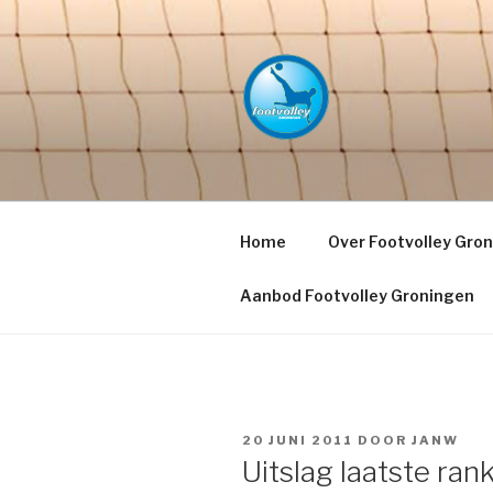
Naar
de
inhoud
springen
FOOTVOLL
PETACCHI'
Home
Over Footvolley Gro
Aanbod Footvolley Groningen
GEPLAATST
20 JUNI 2011
DOOR
JANW
OP
Uitslag laatste r