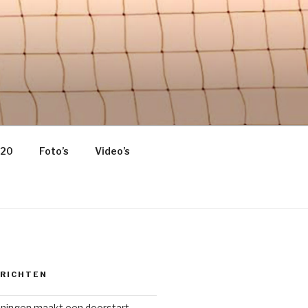
 HOME OF
020
Foto’s
Video’s
ERICHTEN
oningen maakt een doorstart