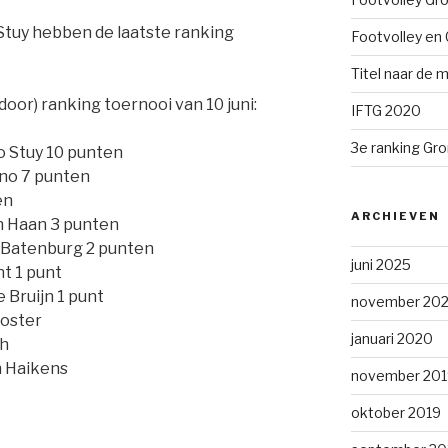
Stuy hebben de laatste ranking
Footvolley en 
Titel naar de m
door) ranking toernooi van 10 juni:
IFTG 2020
3e ranking Gr
co Stuy 10 punten
ino 7 punten
en
ARCHIEVEN
en Haan 3 punten
 Batenburg 2 punten
juni 2025
t 1 punt
 Bruijn 1 punt
november 202
ooster
januari 2020
th
n Haikens
november 201
oktober 2019