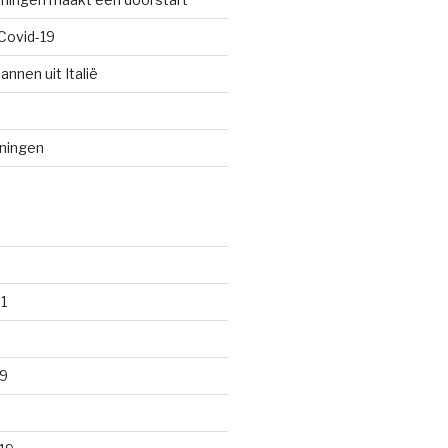
Covid-19
annen uit Italië
oningen
1
9