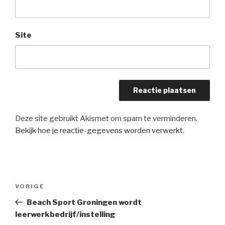
Site
Deze site gebruikt Akismet om spam te verminderen.
Bekijk hoe je reactie-gegevens worden verwerkt
.
Bericht
Vorig
VORIGE
navigatie
bericht
Beach Sport Groningen wordt
leerwerkbedrijf/instelling