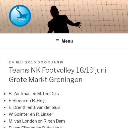
Naar
de
inhoud
springen
FOOTVOLLEY GRONINGEN –
THE HOME OF PETACCHI'S
Menu
GEPLAATST
24 MEI 2010
DOOR
JANW
OP
Teams NK Footvolley 18/19 juni
Grote Markt Groningen
B. Zantman en M. ten Duis
F. Bloem en B. Heijt
E. Drenth en J. van der Sluis
W. Splinter en R. Linger
M. van Londen en R. ten Dam