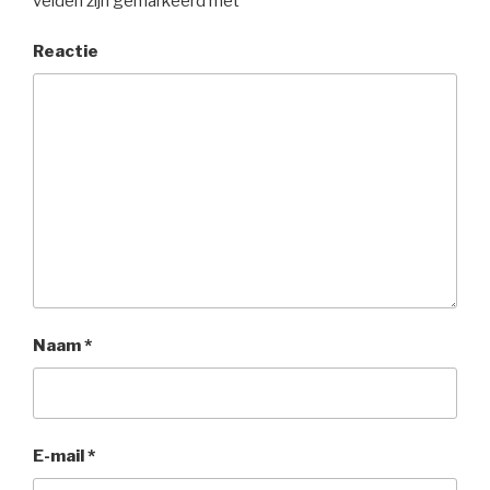
velden zijn gemarkeerd met
*
Reactie
Naam
*
E-mail
*