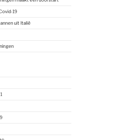
Covid-19
annen uit Italië
oningen
1
9