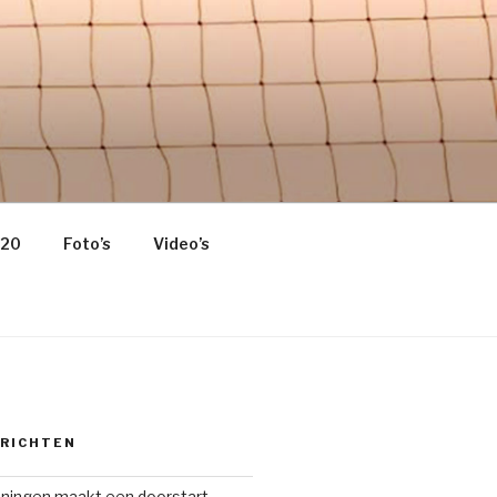
 HOME OF
020
Foto’s
Video’s
ERICHTEN
oningen maakt een doorstart