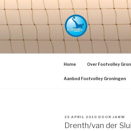
Naar
de
inhoud
springen
FOOTVOLL
PETACCHI'
Home
Over Footvolley Gro
Aanbod Footvolley Groningen
GEPLAATST
25 APRIL 2010
DOOR
JANW
OP
Drenth/van der Sl