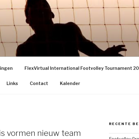
EY GRONINGEN – THE
S
ningen
FlexVirtual International Footvolley Tournament 2
Links
Contact
Kalender
RECENTE B
uis vormen nieuw team
Footvolley Gr