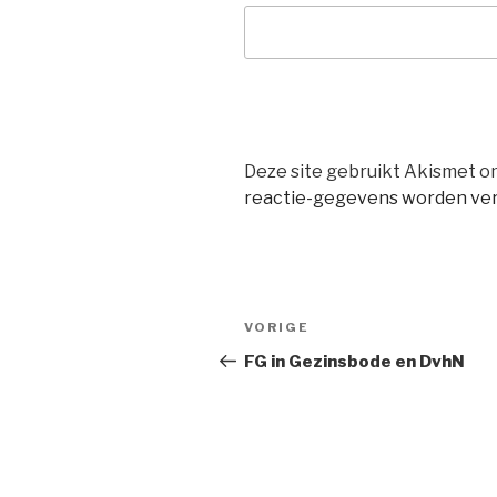
Deze site gebruikt Akismet 
reactie-gegevens worden ve
Bericht
Vorig
VORIGE
navigatie
bericht
FG in Gezinsbode en DvhN