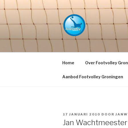
Naar
de
inhoud
springen
FOOTVOLL
PETACCHI'
Home
Over Footvolley Gro
Aanbod Footvolley Groningen
GEPLAATST
17 JANUARI 2010
DOOR
JANW
OP
Jan Wachtmeester 