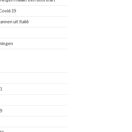
Covid-19
annen uit Italië
oningen
1
9