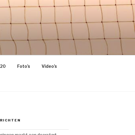
 HOME OF
020
Foto’s
Video’s
ERICHTEN
oningen maakt een doorstart