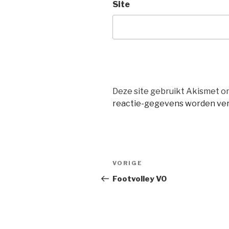
Site
Deze site gebruikt Akismet 
reactie-gegevens worden ve
Bericht
Vorig
VORIGE
navigatie
bericht
Footvolley VO