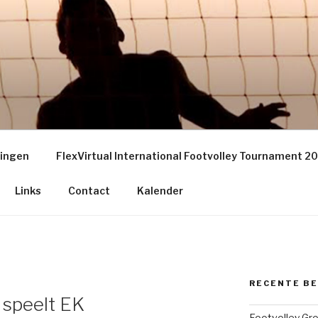
EY GRONINGEN – THE
S
ningen
FlexVirtual International Footvolley Tournament 2
Links
Contact
Kalender
RECENTE B
speelt EK
Footvolley Gr