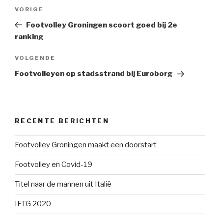
Bericht
Vorig
VORIGE
navigatie
bericht
Footvolley Groningen scoort goed bij 2e
ranking
Volgend
VOLGENDE
bericht
Footvolleyen op stadsstrand bij Euroborg
RECENTE BERICHTEN
Footvolley Groningen maakt een doorstart
Footvolley en Covid-19
Titel naar de mannen uit Italië
IFTG 2020