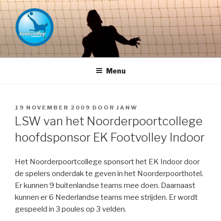
Naar
de
inhoud
springen
FOOTVOLLEY GRONINGEN –
THE HOME OF PETACCHI'S
Menu
GEPLAATST
19 NOVEMBER 2009
DOOR
JANW
OP
LSW van het Noorderpoortcollege
hoofdsponsor EK Footvolley Indoor
Het Noorderpoortcollege sponsort het EK Indoor door
de spelers onderdak te geven in het Noorderpoorthotel.
Er kunnen 9 buitenlandse teams mee doen. Daarnaast
kunnen er 6 Nederlandse teams mee strijden. Er wordt
gespeeld in 3 poules op 3 velden.