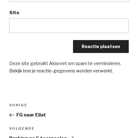
Site
Deze site gebruikt Akismet om spam te verminderen.
Bekijk hoe je reactie-gegevens worden verwerkt
.
Bericht
Vorig
VORIGE
navigatie
bericht
FG naar Eilat
Volgend
VOLGENDE
bericht