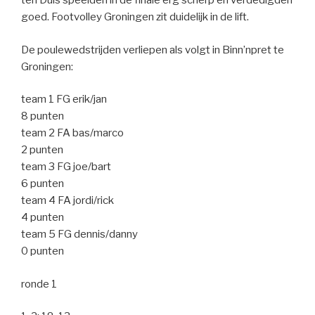
ten Duis speelden in de finale erg scherp en verdedigden
goed. Footvolley Groningen zit duidelijk in de lift.
De poulewedstrijden verliepen als volgt in Binn’npret te
Groningen:
team 1 FG erik/jan
8 punten
team 2 FA bas/marco
2 punten
team 3 FG joe/bart
6 punten
team 4 FA jordi/rick
4 punten
team 5 FG dennis/danny
0 punten
ronde 1