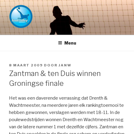
Naar
de
inhoud
springen
FOOTVOLLEY GRONINGEN –
THE HOME OF PETACCHI'S
Menu
GEPLAATST
8 MAART 2009
DOOR
JANW
OP
Zantman & ten Duis winnen
Groningse finale
Het was een daverende verrassing dat Drenth &
Wachtmeester, na meerdere jaren elk rankingtoernooi te
hebben gewonnen, verslagen werden met 18-11. In de
poulewedstrijden wonnen Drenth en Wachtmeester nog
van de latere nummer 1 met dezelfde cijfers. Zantman en