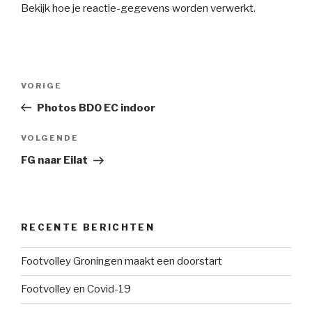
Bekijk hoe je reactie-gegevens worden verwerkt
.
Bericht
Vorig
VORIGE
navigatie
bericht
Photos BDO EC indoor
Volgend
VOLGENDE
bericht
FG naar Eilat
RECENTE BERICHTEN
Footvolley Groningen maakt een doorstart
Footvolley en Covid-19