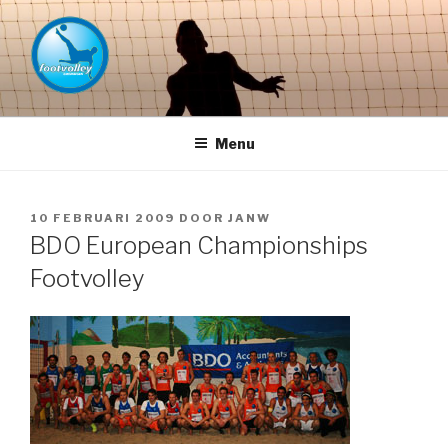
Naar
de
inhoud
springen
FOOTVOLLEY GRONINGEN –
THE HOME OF PETACCHI'S
Menu
GEPLAATST
10 FEBRUARI 2009
DOOR
JANW
OP
BDO European Championships
Footvolley