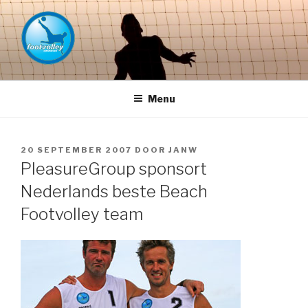
Naar
de
inhoud
springen
FOOTVOLLEY GRONINGEN –
THE HOME OF PETACCHI'S
Menu
GEPLAATST
20 SEPTEMBER 2007
DOOR
JANW
OP
PleasureGroup sponsort
Nederlands beste Beach
Footvolley team