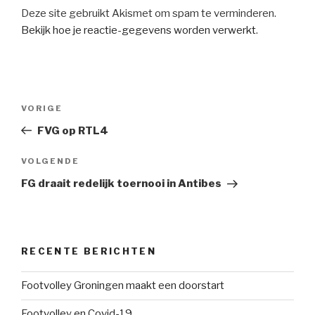
Deze site gebruikt Akismet om spam te verminderen.
Bekijk hoe je reactie-gegevens worden verwerkt
.
Bericht
Vorig
VORIGE
navigatie
bericht
FVG op RTL4
Volgend
VOLGENDE
bericht
FG draait redelijk toernooi in Antibes
RECENTE BERICHTEN
Footvolley Groningen maakt een doorstart
Footvolley en Covid-19