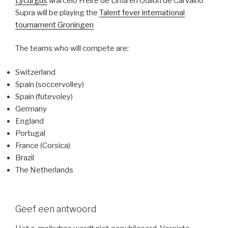
Lycurgus
Marcelo Freire de Lima en Odilon de Carvalho
Supra will be playing the
Talent fever international
tournament Groningen
The teams who will compete are:
Switzerland
Spain (soccervolley)
Spain (futevoley)
Germany
England
Portugal
France (Corsica)
Brazil
The Netherlands
Geef een antwoord