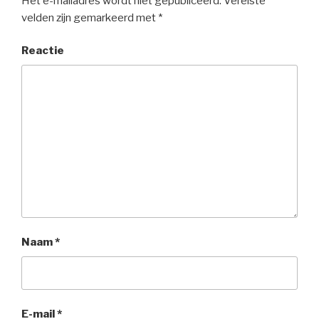
Het e-mailadres wordt niet gepubliceerd.
Vereiste
velden zijn gemarkeerd met
*
Reactie
Naam
*
E-mail
*