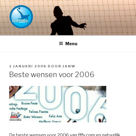
Naar
de
inhoud
springen
FOOTVOLLEY GRONINGEN –
THE HOME OF PETACCHI'S
Menu
GEPLAATST
1 JANUARI 2006
DOOR
JANW
OP
Beste wensen voor 2006
De beste wensen voor 2006 van
fffv.com
en natuurlijk