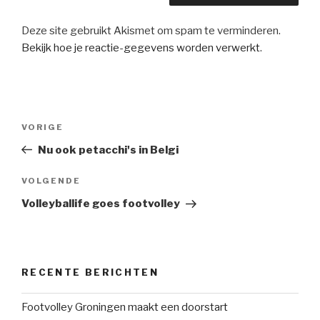
Deze site gebruikt Akismet om spam te verminderen.
Bekijk hoe je reactie-gegevens worden verwerkt
.
Bericht
Vorig
VORIGE
navigatie
bericht
Nu ook petacchi's in Belgi
Volgend
VOLGENDE
bericht
Volleyballife goes footvolley
RECENTE BERICHTEN
Footvolley Groningen maakt een doorstart